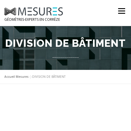
Aller
au
Menu
contenu
GÉOMÈTRES-EXPERTS EN CORRÈZE
NOS BUREAUX
NOS MÉTIERS
NOTRE ÉQUIPE
DIVISION DE BÂTIMENT
_____________
DEMANDE DE DEVIS GRATUIT
Accueil Mesures
»
DIVISION DE BÂTIMENT