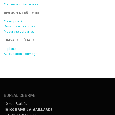
Coupes architecturales
DIVISION DE BÂTIMENT
Copropriété
Divisions en volumes
Mesurage Loi carrez
TRAVAUX SPÉCIAUX
Implantation
Auscultation d’ouvrage
BUREAU DE BRIVE
10 rue Barbés
19100 BRIVE-LA-GAILLARDE