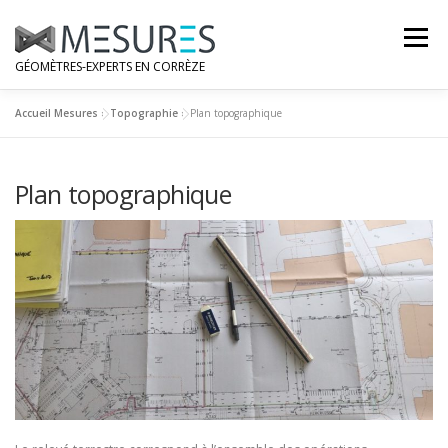
Aller
au
Menu
contenu
GÉOMÈTRES-EXPERTS EN CORRÈZE
Accueil Mesures
»
Topographie
»
Plan topographique
NOS BUREAUX
NOS MÉTIERS
NOTRE ÉQUIPE
Plan topographique
DEMANDE DE DEVIS GRATUIT