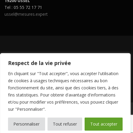
19200 USSEL
Tel : 05 55 72 17 71
ussel@mesures.expert
SUIVEZ-NOUS SUR LES RÉSEAUX SOCIAUX
Respect de la vie privée
En cliquant sur "Tout accepter", vous accepter l'utilisation
de cookies à usages techniques nécessaires au bon
fonctionnement du site, ainsi que des cookies tiers, à des
fins statistiques. Pour obtenir d'avantage d'informations
et/ou pour modifier vos préférences, vous pouvez cliquer
sur "Personnaliser".
Copyright © 2024 MESURES -
Mentions légales
-
Politique de
confidentialité
-
Politique de cookies
-
CGV
Personnaliser
Tout refuser
Tout accepter